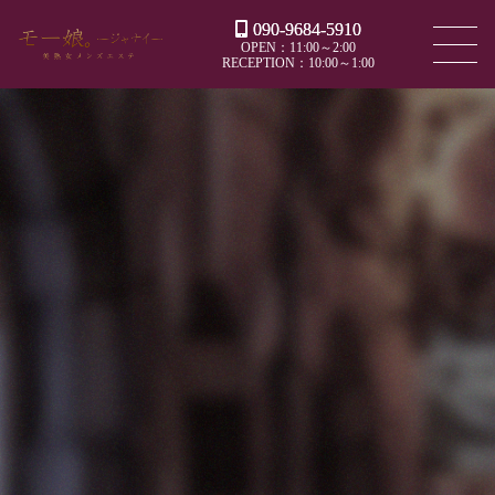
090-9684-5910
OPEN：11:00～2:00
RECEPTION：10:00～1:00