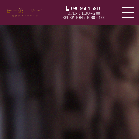
090-9684-5910
OPEN：11:00～2:00
RECEPTION：10:00～1:00