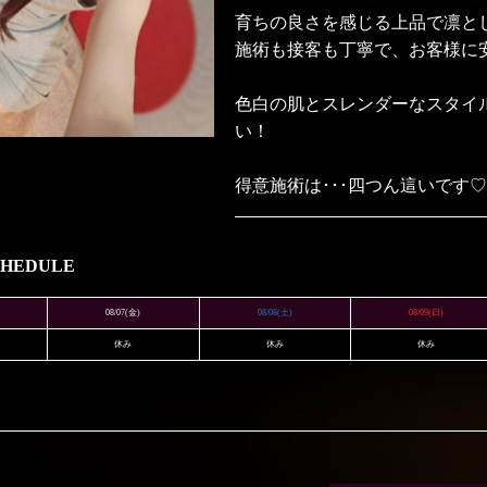
育ちの良さを感じる上品で凛と
施術も接客も丁寧で、お客様に
色白の肌とスレンダーなスタイ
い！
得意施術は･･･四つん這いです
CHEDULE
08/07
(金)
08/08
(土)
08/09
(日)
休み
休み
休み