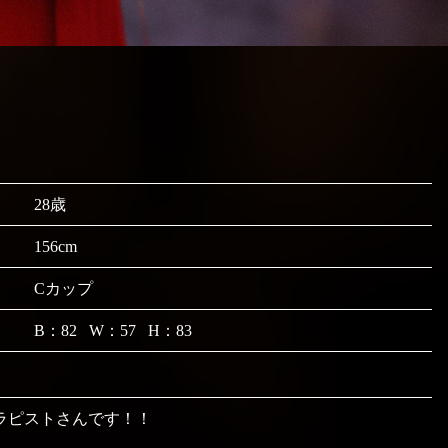
28歳
156cm
Cカップ
B：82 W：57 H：83
ラピストさんです！！