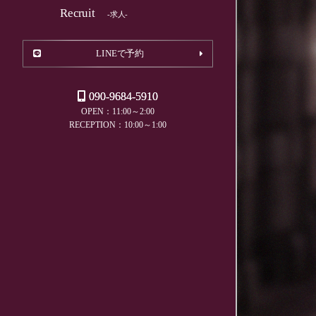
Recruit
-求人-
LINEで予約
090-9684-5910
OPEN：11:00～2:00
RECEPTION：10:00～1:00