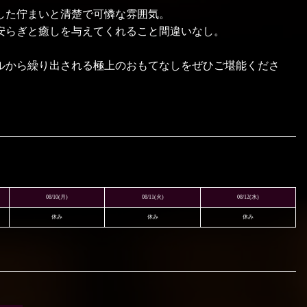
した佇まいと清楚で可憐な雰囲気。
安らぎと癒しを与えてくれること間違いなし。
ルから繰り出される極上のおもてなしをぜひご堪能くださ
♡
08/10
(月)
08/11
(火)
08/12
(水)
休み
休み
休み