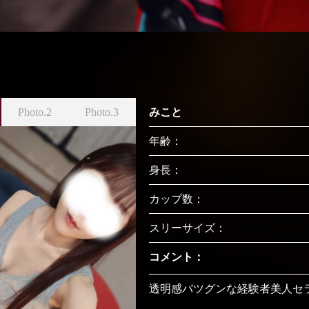
Photo.2
Photo.3
みこと
年齢：
身長：
カップ数：
スリーサイズ：
コメント：
透明感バツグンな経験者美人セ